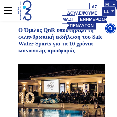
20 Σεπτεμβρίου 2025
20 Σεπτεμβρίου 2025
Επιλέξ
EL
ΑΣ
Επιλέξτ
EL
ΔΟΥΛΕΨΟΥΜΕ
ΜΑΖΙ
ΕΝΗΜΕΡΩΣΗ
ΕΠΕΝΔΥΤΩΝ
Ο Όμιλος QnR υποστηρίζει τη
φιλανθρωπική εκδήλωση του Safe
Water Sports για τα 10 χρόνια
κοινωνικής προσφοράς