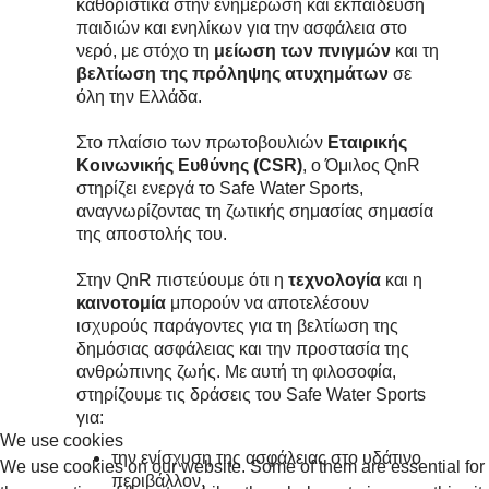
καθοριστικά στην ενημέρωση και εκπαίδευση
παιδιών και ενηλίκων για την ασφάλεια στο
νερό, με στόχο τη
μείωση των πνιγμών
και τη
βελτίωση της πρόληψης ατυχημάτων
σε
όλη την Ελλάδα.
Στο πλαίσιο των πρωτοβουλιών
Εταιρικής
Κοινωνικής Ευθύνης (CSR)
, ο Όμιλος QnR
στηρίζει ενεργά το Safe Water Sports,
αναγνωρίζοντας τη ζωτικής σημασίας σημασία
της αποστολής του.
Στην QnR πιστεύουμε ότι η
τεχνολογία
και η
καινοτομία
μπορούν να αποτελέσουν
ισχυρούς παράγοντες για τη βελτίωση της
δημόσιας ασφάλειας και την προστασία της
ανθρώπινης ζωής. Με αυτή τη φιλοσοφία,
στηρίζουμε τις δράσεις του Safe Water Sports
για:
We use cookies
την ενίσχυση της ασφάλειας στο υδάτινο
We use cookies on our website. Some of them are essential for
περιβάλλον,