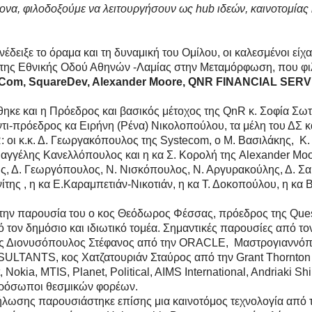
ονα, φιλοδοξούμε να λειτουργήσουν ως hub ιδεών, καινοτομίας 
έδειξε το όραμα και τη δυναμική του Ομίλου, οι καλεσμένοι είχ
ι της Εθνικής Οδού Αθηνών -Λαμίας στην Μεταμόρφωση, που φιλοξ
Com, SquareDev, Alexander Moore, QNR FINANCIAL SERV
ηκε και η Πρόεδρος και βασικός μέτοχος της QnR κ. Σοφία Σω
τι-πρόεδρος κα Ειρήνη (Ρένα) Νικολοπούλου, τα μέλη του ΔΣ κ
: οι κ.κ. Δ. Γεωργακόπουλος της Systecom, o Μ. Βασιλάκης, Κ.
έλης Κανελλόπουλος και η κα Σ. Κορολή της Alexander Moore 
, Δ. Γεωργόπουλος, Ν. Νισκόπουλος, Ν. Αργυρακούλης, Δ. Σαβ
της , η κα Ε.Καραμπετιάν-Νικοτιάν, η κα Τ. Δοκοπούλου, η κα 
 την παρουσία του ο κος Θεόδωρος Φέσσας, πρόεδρος της Ques
τον δημόσιο και ιδιωτικό τομέα. Σημαντικές παρουσίες από τ
κος Διονυσόπουλος Στέφανος από την ORACLE, Μαστρογιαννόπ
ANTS, κος Χατζατουριάν Σταύρος από την Grant Thornton αλ
 Nokia, MTIS, Planet, Political, AIMS International, Andriaki S
πρόσωποι θεσμικών φορέων.
δήλωσης παρουσιάστηκε επίσης μια καινοτόμος τεχνολογία από