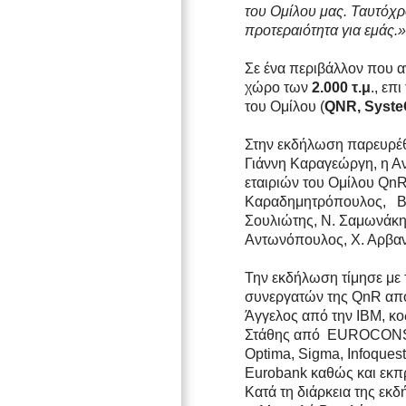
του Ομίλου μας. Ταυτόχρ
προτεραιότητα για εμάς.»
Σε ένα περιβάλλον που αν
χώρο των
2.000 τ.μ
., επ
του Ομίλου (
QNR, Syste
Στην εκδήλωση παρευρέθ
Γιάννη Καραγεώργη, η Αν
εταιριών του Ομίλου QnR
Καραδημητρόπουλος, Βαγγ
Σουλιώτης, Ν. Σαμωνάκης
Αντωνόπουλος, Χ. Αρβανί
Την εκδήλωση τίμησε με
συνεργατών της QnR από 
Άγγελος από την IBM, 
Στάθης από EUROCONSULT
Optima, Sigma, Infoquest,
Eurobank καθώς και εκ
Κατά τη διάρκεια της εκ